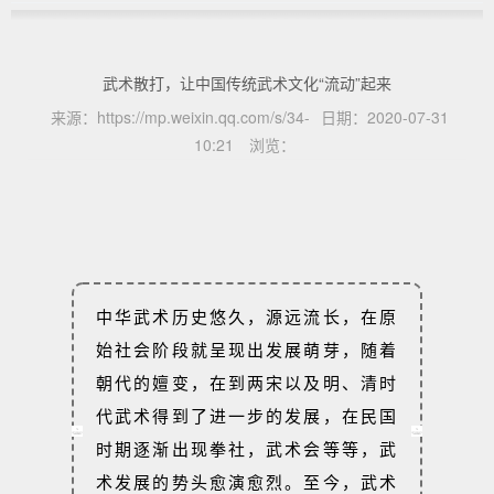
武术散打，让中国传统武术文化“流动”起来
来源：
https://mp.weixin.qq.com/s/34-
日期：
2020-07-31
10:21
浏览：
中华武术历史悠久，源远流长，在原
始社会阶段就呈现出发展萌芽，随着
朝代的嬗变，在到两宋以及明、清时
代武术得到了进一步的发展，在民国
时期逐渐出现拳社，武术会等等，武
术发展的势头愈演愈烈。至今，武术