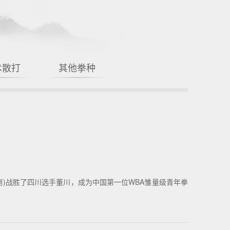
术散打
其他拳种
击倒)战胜了四川选手董川，成为中国第一位WBA雏量级青年拳