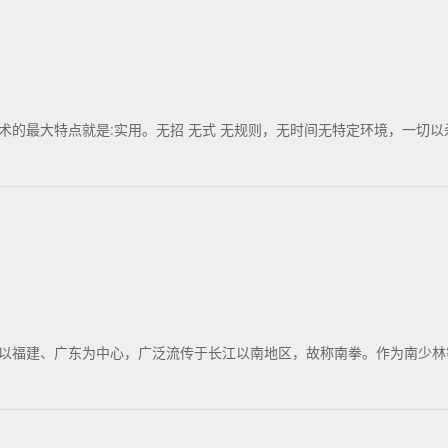
的最大特点就是:实用。无招 无式 无规则，无时间无特定环境，一切以杀
以福建、广东为中心，广泛流传于长江以南地区，故称南拳。作为南少林等