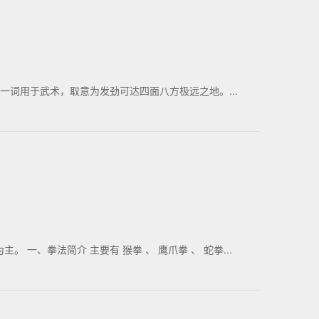
一词用于武术，取意为发劲可达四面八方极远之地。...
、拳法简介 主要有 猴拳 、 鹰爪拳 、 蛇拳...