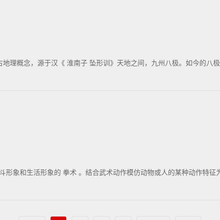
古地理概念，源于汉《 淮南子 坠形训》天地之间，九州八极。如今的八极
象和生活形象的 拳术 。结合武术动作模仿动物或人的某种动作特征为主。 一