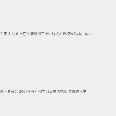
 3 月 6 日在平塘通州二小进行武术进校园活动。本...
看就会 2007年在广州学习泰拳 参加比赛拿过人生...