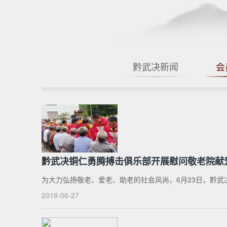
黔武决新闻
会
黔武决铜仁勇腾搏击俱乐部开展慰问敬老院献
为大力弘扬敬老、爱老、助老的社会风尚，6月23日，黔武
2019-06-27