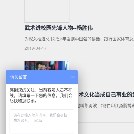
武术进校园先锋人物--杨胜伟
为深入推进总书记少年强则中国强的讲话，践行国家体育总局提出
2019-04-17
请您留言
感谢您的关注，当前客服人员不在
陈勇波：一位把推广武术文化当成自己事业的
线，请填写一下您的信息，我们会
尽快和您联系。
在贵州印江有这么一位武者 他叫陈勇波 （铜仁印江勇腾搏击
2019-03-22