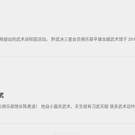
的武术进校园活动。 黔武决三星会员俱乐部平塘龙威武术馆于 2019 年
武
俱乐部馆长陈勇波） 他自小喜欢武术，天生就有习武天赋 很多武术动作他一