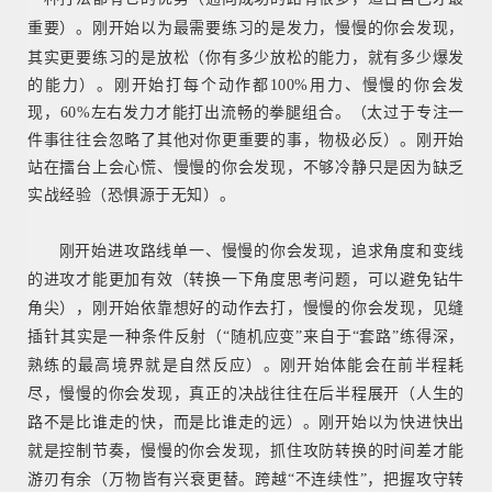
重要）。
刚开始以为最需要练习的是发力，慢慢的你
会
发现，
其实更要练习的是放松
（你有多少放松的能力，就有多少爆发
的能力）。
刚开始打每个动作都100%用力、慢慢的你会发
现，60%左右发力才能打出流畅的拳腿组合。
（太过于专注一
件事往往会忽略了其他对你更重要的事，物极必反）。
刚开始
站在擂台上会心慌、慢慢的你会发现，不够冷静只是因为缺乏
实战经验
（恐惧源于无知）。
刚开始进攻路线单一、慢慢的你会发现，追求角度和变线
的进攻才能更加有效
（转换一下角度思考问题，可以避免钻牛
角尖），
刚开始依靠想好的动作去打，慢慢的你会发现，见缝
插针其实是一种条件反射
（“随机应变”来自于“套路”练得深，
熟练的最高境界就是自然反应）。
刚开始体能会在前半程耗
尽，慢慢的你会发现，真正的决战往往在后半程展开（人生的
路不是比谁走的快，而是比谁走的远）。
刚开始以为快进快出
就是控制节奏，慢慢的你会发现，抓住攻防转换的时间差才能
游刃有余
（万物皆有兴衰更替。跨越“不连续性”，把握攻守转