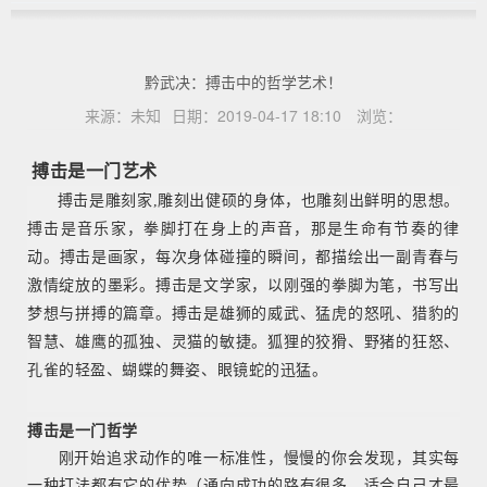
黔武决：搏击中的哲学艺术！
来源：
未知
日期：
2019-04-17 18:10
浏览：
搏击是一门艺术
搏击是雕刻家,雕刻出健硕的身体，也雕刻出鲜明的思想。
搏击是音乐家，拳脚打在身上的声音，那是生命有节奏的律
动。
搏击是画家，每次身体碰撞的瞬间，都描绘出一副青春与
激情绽放的墨彩。
搏击是文学家，以刚强的拳脚为笔，书写出
梦想与拼搏的篇章。
搏击是雄狮的威武、猛虎的怒吼、猎豹的
智慧、雄鹰的孤独、灵猫的敏捷。
狐狸的狡猾、野猪的狂怒、
孔雀的轻盈、蝴蝶的舞姿、眼镜蛇的迅猛。
搏击是一门哲学
刚开始追求动作的唯一标准性，慢慢的你会发现，其实每
一种打法都有它的优势
（通向成功的路有很多，适合自己才最