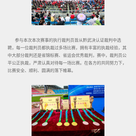
参与本次本次赛事的执行裁判员皆从黔武决认证裁判中选
聘，每一位裁判员都执裁过多场比赛，拥有丰富的执裁经验，其
中大部分裁判还是省锦标赛、省运会优秀裁判，赛中，裁判员公
平公正执裁，严肃认真对待每一场比赛。在各方的共同努力下，
比赛安全、顺利、圆满的落下帷幕。