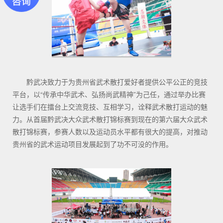
黔武决致力于为贵州省武术散打爱好者提供公平公正的竞技
平台，以“传承中华武术、弘扬尚武精神”为己任，通过举办比赛
让选手们在擂台上交流竞技、互相学习，诠释武术散打运动的魅
力。从首届黔武决大众武术散打锦标赛到现在的第六届大众武术
散打锦标赛，参赛人数以及运动员水平都有很大的提高，对推动
贵州省的武术运动项目发展起到了功不可没的作用。