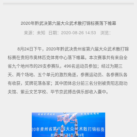
2020年黔武决第六届大众武术散打锦标赛落下帷幕
来源：
未知
日期：
2020-08-26 14:53
浏览：
8月24日下午，2020年黔武决贵州省第六届大众武术散打锦
标赛在贵阳市奥林匹克体育中心落下帷幕。本次赛事共有来自全
省九个地州市的29支参赛队，496名运动员参加；经过为期三
天、两个场地、五个单元的激烈角逐，参赛运动员、各参赛队各
有收获，奖牌花落各家；其中团体总分前三名分别被贵阳志勋功
夫馆、紫云文艺学校、毕节京武搏击俱乐部收入囊中。