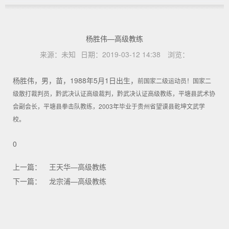
杨胜伟—高级教练
来源：
未知
日期：
2019-03-12 14:38
浏览：
杨胜伟，男，苗，1988年5月1日出生，
前国家二级运动员！
国家二
级散打裁判员，
黔武决认证高级裁判
，黔武决认证高级教练，
平塘县武术协
会副会长，
平塘县拳击队教练，
2003年毕业于贵州省望谟县乾坤文武学
校。
0
上一篇：
王天华—高级教练
下一篇：
龙宗浦—高级教练