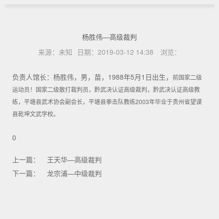
杨胜伟—高级裁判
来源：
未知
日期：
2019-03-12 14:38
浏览：
负责人馆长：杨胜伟，男，苗，1988年5月1日出生，
前国家二级
运动员！
国家二级散打裁判员，
黔武决认证高级裁判，
黔武决认证高级教
练，
平塘县武术协会副会长，
平塘县拳击队教练
2003年毕业于贵州省望谟
县乾坤文武学校。
0
上一篇：
王天华—高级裁判
下一篇：
龙宗浦—中级裁判