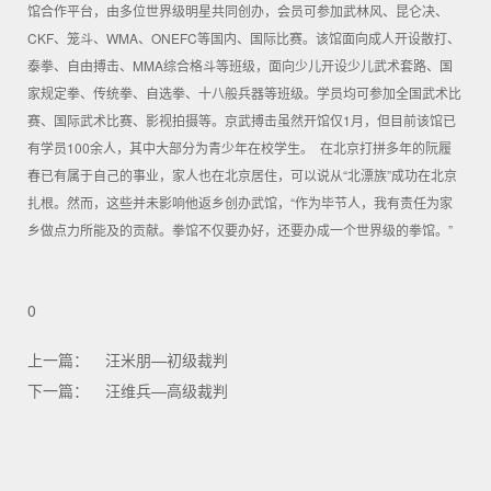
馆合作平台，由多位世界级明星共同创办，会员可参加武林风、昆仑决、
CKF、笼斗、WMA、ONEFC等国内、国际比赛。
该馆面向成人开设散打、
泰拳、自由搏击、MMA综合格斗等班级，面向少儿开设少儿武术套路、国
家规定拳、传统拳、自选拳、十八般兵器等班级。学员均可参加全国武术比
赛、国际武术比赛、影视拍摄等。
京武搏击虽然开馆仅1月，但目前该馆已
有学员100余人，其中大部分为青少年在校学生。
在北京打拼多年的阮履
春已有属于自己的事业，家人也在北京居住，可以说从“北漂族”成功在北京
扎根。然而，这些并未影响他返乡创办武馆，“作为毕节人，我有责任为家
乡做点力所能及的贡献。拳馆不仅要办好，还要办成一个世界级的拳馆。”
0
上一篇：
汪米朋—初级裁判
下一篇：
汪维兵—高级裁判