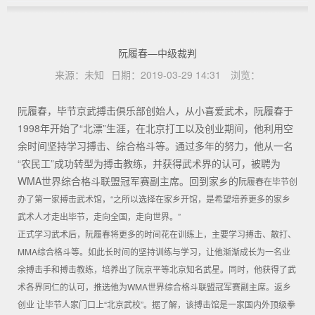
阮履春—中级裁判
来源：
未知
日期：
2019-03-29 14:31
浏览：
阮履春，毕节京武搏击俱乐部创始人，从小喜爱武术，阮履春于
1998年开始了“北漂”生涯，在北京打工以及创业期间，他利用空
余时间坚持学习搏击、综合格斗等。通过多年的努力，他从一名
“农民工”成功转型为搏击教练，并获得武术界的认可，被聘为
WMA世界综合格斗联盟冠军赛副主席。回到家乡的
阮履春在毕节创
办了第一家搏击武术馆，“之所以选择在家乡开馆，是希望培养更多的家乡
武术人才走出毕节，走向全国，走向世界。”
正式学习武术后，阮履春将更多的时间花在训练上，主要学习搏击、散打、
MMA综合格斗等。如此长时间的坚持训练与学习，让他渐渐成长为一名业
余搏击手和搏击教练，培养出了阮京平等北京知名武星。同时，他获得了武
术各界同仁的认可，推选他为WMA世界综合格斗联盟冠军赛副主席。
返乡
创业 让毕节人家门口上“北京武校”。据了解，该搏击馆是一家国内外顶级拳