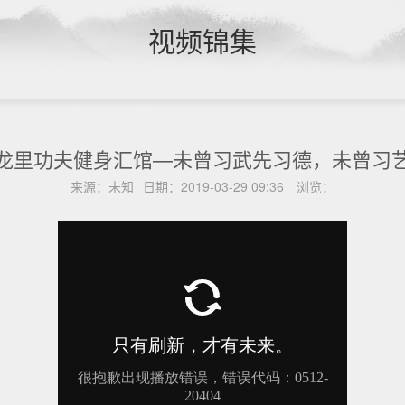
视频锦集
龙里功夫健身汇馆—未曾习武先习德，未曾习
来源：
未知
日期：
2019-03-29 09:36
浏览：